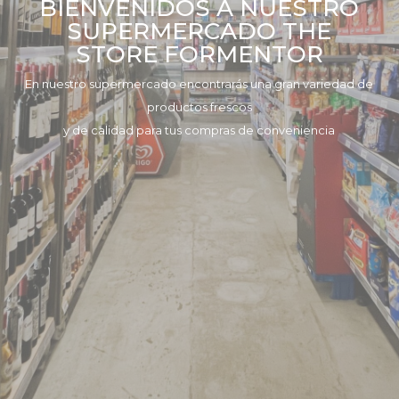
BIENVENIDOS A NUESTRO
SUPERMERCADO THE
STORE FORMENTOR
En nuestro supermercado encontrarás una gran variedad de
productos frescos
y de calidad para tus compras de conveniencia